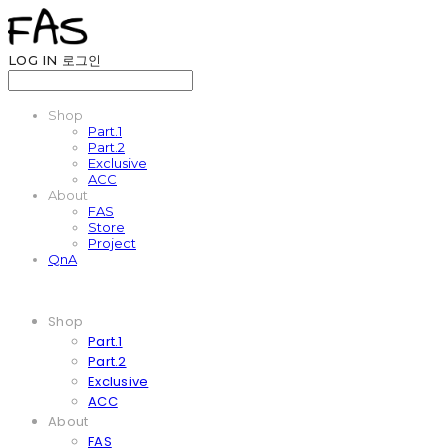
LOG IN
로그인
Shop
Part.1
Part.2
Exclusive
ACC
About
FAS
Store
Project
QnA
Shop
Part.1
Part.2
Exclusive
ACC
About
FAS