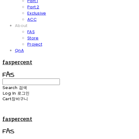
Part.1
Part.2
Exclusive
ACC
About
FAS
Store
Project
QnA
faspercent
Search
검색
Log In
로그인
Cart
장바구니
faspercent