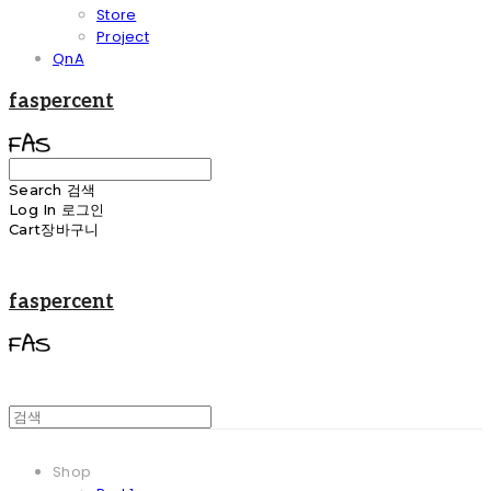
Store
Project
QnA
faspercent
Search
검색
Log In
로그인
Cart
장바구니
faspercent
Shop